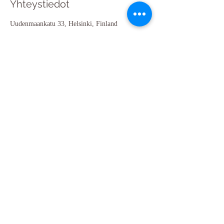
Yhteystiedot
Uudenmaankatu 33, Helsinki, Finland
Tietosuojaseloste
Y-tunnus
1502002-0
Rek.no
00904847175
​©2025 Marja Aleneff.
Proudly created with
Wix.com