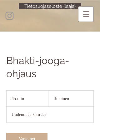
Tietosuojaseloste (laaja)
Bhakti-jooga-
ohjaus
Ilmainen
45 min
4
Ilmainen
5
m
Uudenmaankatu 33
i
n
Varaa nyt